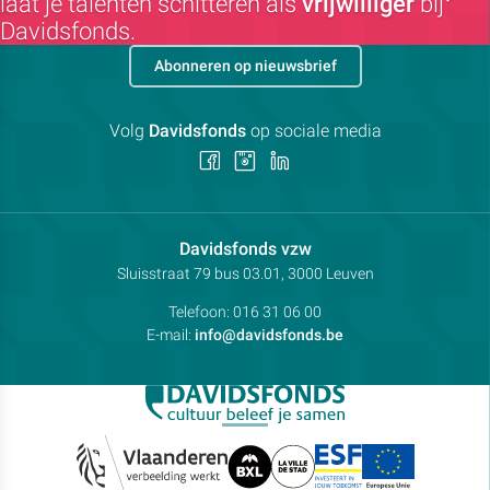
laat je talenten schitteren als
vrijwilliger
bij
Davidsfonds.
Abonneren op nieuwsbrief
Volg
Davidsfonds
op sociale media
Volg
Volg
Volg
ons
ons
ons
op
op
op
Facebook
Instagram
LinkedIn
Contactpersoon:
Davidsfonds vzw
Adres:
Sluisstraat 79
bus 03.01, 3000
Leuven
Telefoon:
016 31 06 00
E-mail:
info@davidsfonds.be