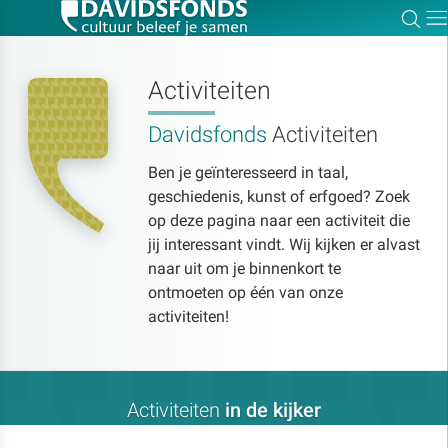
Zoe
Dir
Activiteiten
Davidsfonds
Activiteiten
Zoek:
Ben je geïnteresseerd in taal,
geschiedenis, kunst of erfgoed? Zoek
Zoeken
op deze pagina naar een activiteit die
jij interessant vindt. Wij kijken er alvast
naar uit om je binnenkort te
ontmoeten op één van onze
activiteiten!
Activiteiten
in de kijker