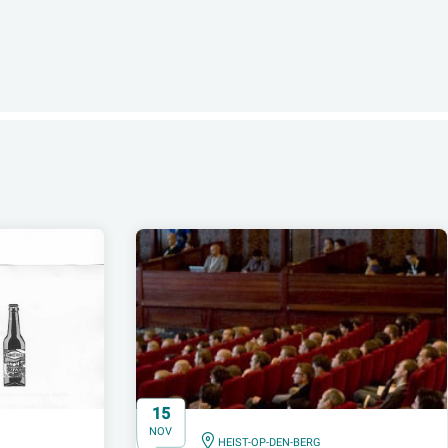
15
NOV
IN
HEIST-OP-DEN-BERG