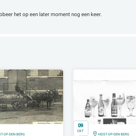
obeer het op een later moment nog een keer.
09
OKT
IN
ST-OP-DEN-BERG
HEIST-OP-DEN-BERG