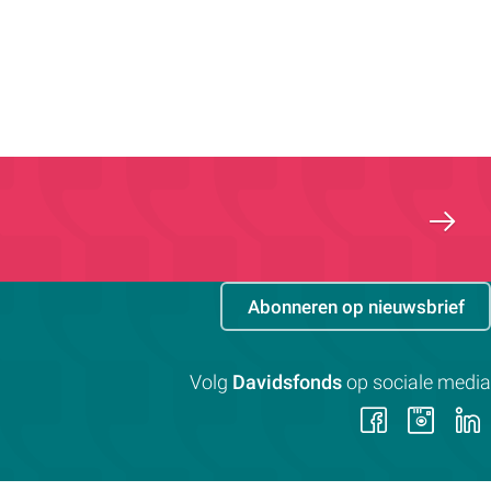
Abonneren op nieuwsbrief
Volg
Davidsfonds
op sociale media
Volg
Vol
ons
on
op
op