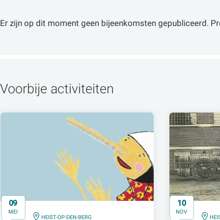
Er zijn op dit moment geen bijeenkomsten gepubliceerd. Pr
Voorbije activiteiten
09
10
MEI
NOV
IN
IN
HEIST-OP-DEN-BERG
HEI